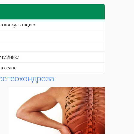
за консультацию.
у клиники
за сеанс
остеохондроза: