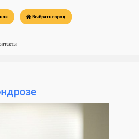
онок
Выбрать город
онтакты
ондрозе