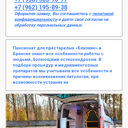
+7 (962) 195-89-38
Оформляя заявку, Вы соглашаетесь с
политикой
конфиденциальности
и даете свое согласие на
обработку персональных данных.
Пансионат для престарелых «Близкие» в
Брянске знают все особенности работы с
людьми, болеющими остеохондрозом. В
подборе процедур и медикаментозных
препаратов мы учитываем все особенности и
причины возникновения патологии, при
возможности устраняя их.