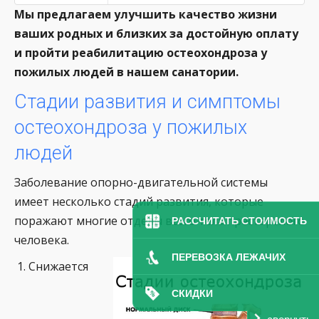
Мы предлагаем улучшить качество жизни
ваших родных и близких за достойную оплату
и пройти реабилитацию остеохондроза у
пожилых людей в нашем санатории.
Стадии развития и симптомы
остеохондроза у пожилых
людей
Заболевание опорно-двигательной системы
имеет несколько стадий развития, которые
поражают многие отделы всего тела престарелого
РАССЧИТАТЬ СТОИМОСТЬ
человека.
ПЕРЕВОЗКА ЛЕЖАЧИХ
Снижается
СКИДКИ