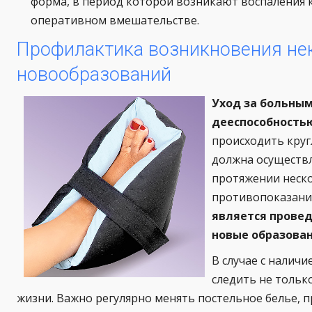
форма, в период которой возникают воспаления к
оперативном вмешательстве.
Профилактика возникновения не
новообразований
Уход за больным
дееспособностью
происходить круг
должна осуществл
протяжении неско
противопоказани
является провед
новые образован
В случае с налич
следить не только
жизни. Важно регулярно менять постельное белье, 