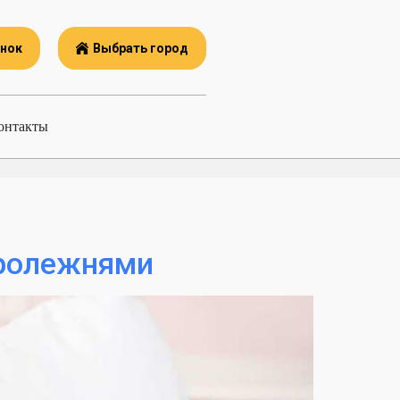
онок
Выбрать город
онтакты
пролежнями