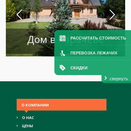
Дом в Карачеве
РАССЧИТАТЬ СТОИМОСТЬ
ПЕРЕВОЗКА ЛЕЖАЧИХ
СКИДКИ
свернуть
О КОМПАНИИ
О НАС
ЦЕНЫ